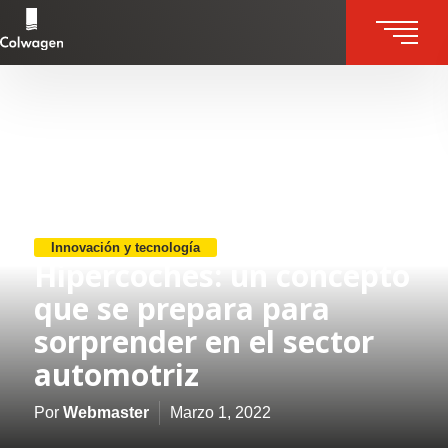
Skip
to
content
Innovación y tecnología
Hipercoches: un concepto
que se prepara para
sorprender en el sector
automotriz
Por
Webmaster
Marzo 1, 2022