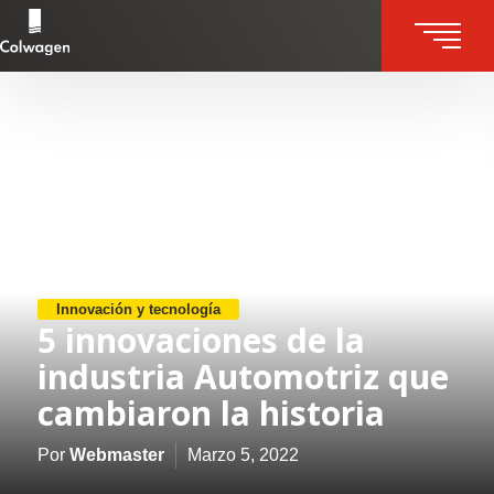
Skip
to
content
Innovación y tecnología
5 innovaciones de la
industria Automotriz que
cambiaron la historia
Por
Webmaster
Marzo 5, 2022