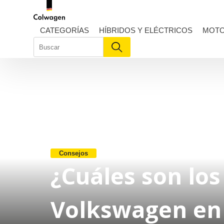
Skip
to
content
CATEGORÍAS
HÍBRIDOS Y ELÉCTRICOS
MOTO
Consejos
¿Cuáles son los
Volkswagen en