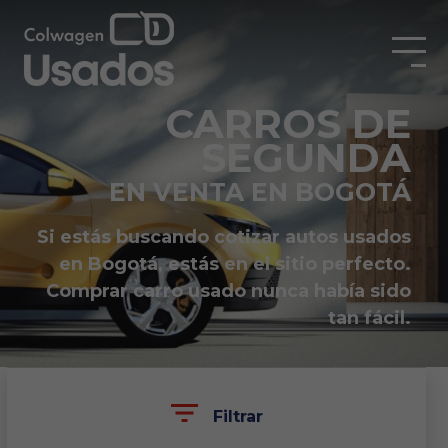
CARROS DE
SEGUNDA
EN VENTA EN BOGOTÁ
Si estás buscando cotizar autos usados
en Bogotá, estás en el sitio perfecto.
Comprar carro usado nunca había sido
tan fácil.
Filtrar