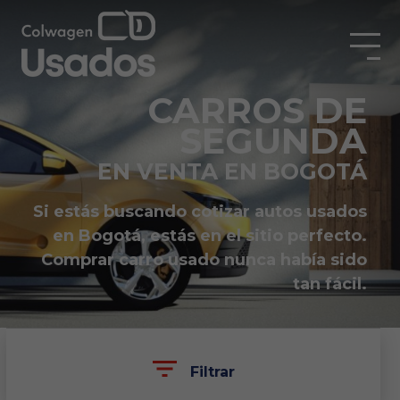
CARROS DE
SEGUNDA
EN VENTA EN BOGOTÁ
Si estás buscando cotizar autos usados
en Bogotá, estás en el sitio perfecto.
Comprar carro usado nunca había sido
tan fácil.
Filtrar