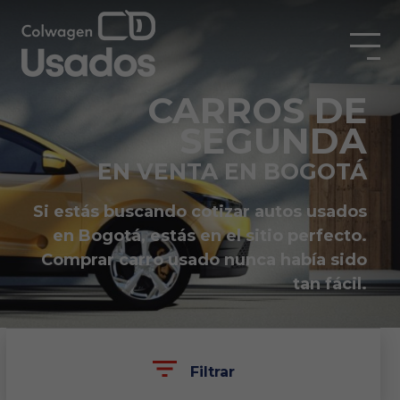
CARROS DE
SEGUNDA
EN VENTA EN BOGOTÁ
Si estás buscando cotizar autos usados
en Bogotá, estás en el sitio perfecto.
Comprar carro usado nunca había sido
tan fácil.
Filtrar