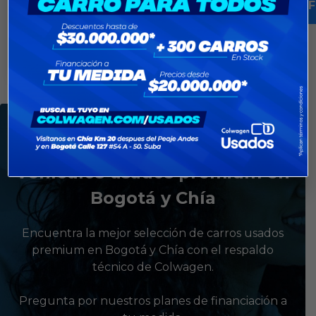
F
Vehículos usados premium en
Bogotá y Chía
Encuentra la mejor selección de carros usados
premium en Bogotá y Chía con el respaldo
técnico de Colwagen.
Pregunta por nuestros planes de financiación a