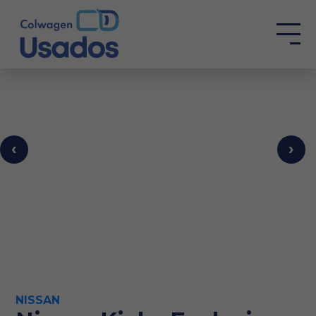
‹
›
NISSAN