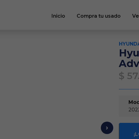
Inicio
Compra tu usado
Ve
HYUND
Hyu
Adv
$ 57
Mod
202
›
¡