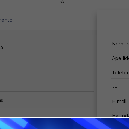
mento
ai
S
na