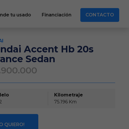
nde tu usado
Financiación
CONTACTO
AI
ndai Accent Hb 20s
ance Sedan
.900.000
elo
Kilometraje
2
75.196 Km
LO QUIERO!