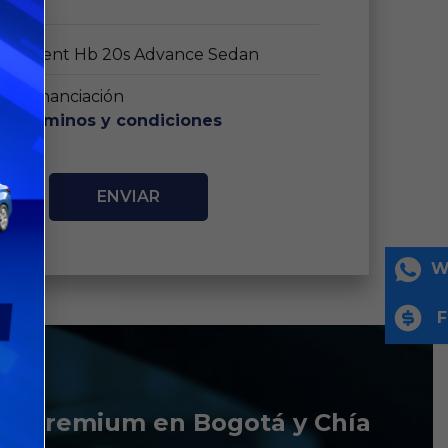
ito financiación
to
términos y condiciones
W
F
os premium en Bogotá y Chía