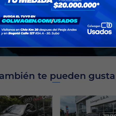
Encuentra la mejor selecció
el re
Pregunta por nuest
ambién te pueden gusta