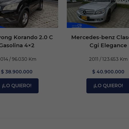
ong Korando 2.0 C
Mercedes-benz Clase
Gasolina 4×2
Cgi Elegance
014 / 96.030 Km
2011 / 123.653 Km
$ 38.900.000
$ 40.900.000
¡LO QUIERO!
¡LO QUIERO!