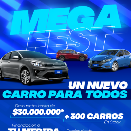
era
Neces
Acep
Vehículos usad